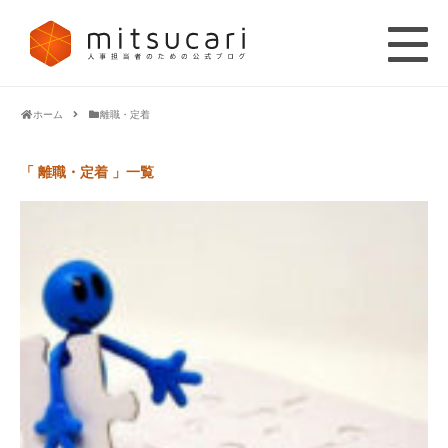
ホーム
離職・定着
「 離職・定着 」一覧