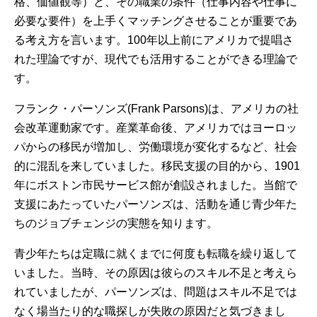
格、価値観等）と、その職業の条件（仕事内容や仕事に
必要な要件）を上手くマッチングさせることが重要であ
る考え方を言います。100年以上前にアメリカで提唱さ
れた理論ですが、現代でも活用することができる理論で
す。
フランク・パーソンズ(Frank Parsons)は、アメリカの社
会改革運動家です。産業革命後、アメリカではヨーロッ
パからの移民が増加し、労働環境が変化するなど、社会
的に混乱を来していました。移民支援の目的から、1901
年にボストン市民サービス館が創設されました。当館で
支援にあたっていたパーソンズは、活動を通じ青少年た
ちのジョブチェンジの実態を知ります。
青少年たちは定職に就くまでに何度も転職を繰り返して
いました。当時、その原因は彼らのスキル不足と考えら
れていましたが、パーソンズは、問題はスキル不足では
なく場当たり的な職探しが失敗の原因だと気づきまし