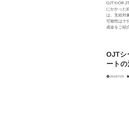
OJTやOf
にかかった
は、支給対象
可能性は十分
成金をご紹
OJT
ートの
2019/7/25