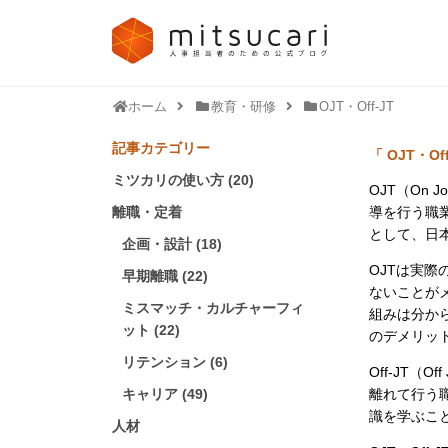
ホーム
教育・研修
OJT・Off-JT
記事カテゴリー
「 OJT・Of
ミツカリの使い方 (20)
OJT（On 
離職・定着
導を行う職
として、日
企画・設計 (18)
OJTは実
早期離職 (22)
ないことが
ミスマッチ・カルチャーフィ
組みは分か
ット (22)
のデメリッ
リテンション (6)
Off-JT（
キャリア (49)
離れて行う
識を学ぶこ
人材