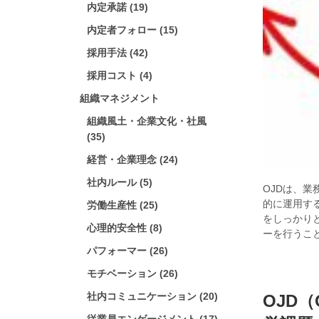
内定承諾 (19)
内定者フォロー (15)
採用手法 (42)
採用コスト (4)
組織マネジメント
組織風土・企業文化・社風
(35)
経営・企業理念 (24)
社内ルール (5)
OJDは、
的に運用す
労働生産性 (25)
をしっかり
心理的安全性 (8)
ーを行うこ
パフォーマー (26)
モチベーション (26)
社内コミュニケーション (20)
OJD（O