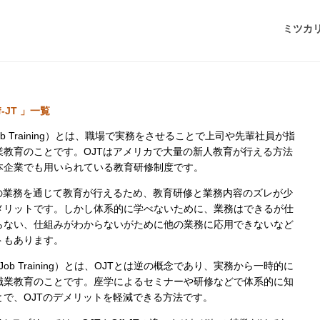
ミツカ
f-JT 」一覧
Job Training）とは、職場で実務をさせることで上司や先輩社員が指
業教育のことです。OJTはアメリカで大量の新人教育が行える方法
本企業でも用いられている教育研修制度です。
際の業務を通じて教育が行えるため、教育研修と業務内容のズレが少
メリットです。しかし体系的に学べないために、業務はできるが仕
らない、仕組みがわからないがために他の業務に応用できないなど
トもあります。
Off Job Training）とは、OJTとは逆の概念であり、実務から一時的に
職業教育のことです。座学によるセミナーや研修などで体系的に知
とで、OJTのデメリットを軽減できる方法です。