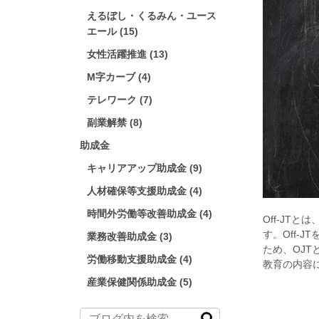
えるぼし・くるみん・ユース
エール (15)
女性活躍推進 (13)
M字カーブ (4)
テレワーク (7)
副業解禁 (8)
助成金
キャリアアップ助成金 (9)
人材確保等支援助成金 (4)
時間外労働等改善助成金 (4)
Off-JT
す。Off-
業務改善助成金 (3)
ため、OJT
労働移動支援助成金 (4)
教育の内容
産業保健関係助成金 (5)