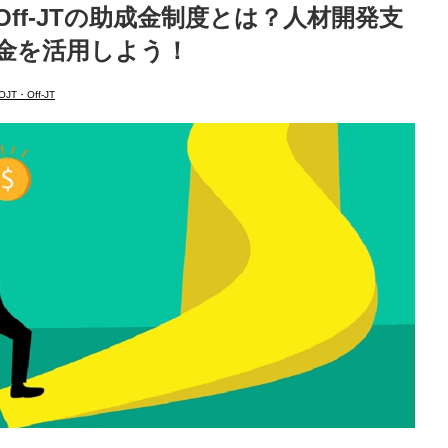
やOff-JTの助成金制度とは？人材開発支
金を活用しよう！
OJT・Off-JT