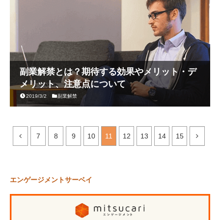
副業解禁とは？期待する効果やメリット・デ
メリット、注意点について
2019/3/2
副業解禁
7
8
9
10
11
12
13
14
15
エンゲージメントサーベイ