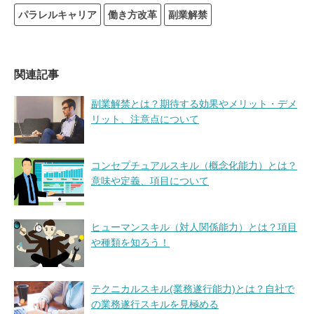
パラレルキャリア
働き方改革
副業解禁
関連記事
副業解禁とは？期待する効果やメリット・デメ
リット、注意点について
コンセプチュアルスキル（概念化能力）とは？
意味や定義、項目について
ヒューマンスキル（対人関係能力）とは？項目
や種類を知ろう！
テクニカルスキル(業務遂行能力)とは？自社で
の業務遂行スキルを見極める