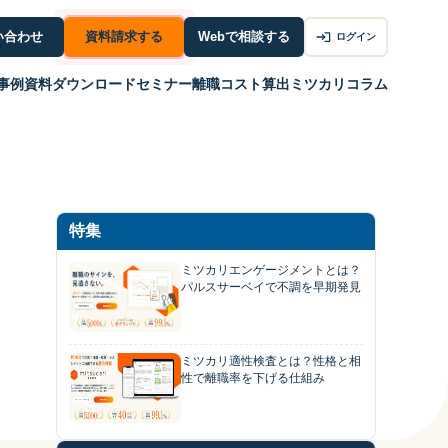
い合わせ
資料請求する
Webで相談する
ログイン
事例
資料ダウンロード
セミナー
離職コスト算出
ミツカリコラム
特集
ミツカリエンゲージメントとは？
パルスサーベイで不調を早期発見
ミツカリ適性検査とは？性格と相
性で離職率を下げる仕組み