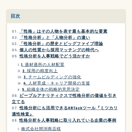
目次
「性格」はその人物を表す最も基本的な要素
「性格分析」と「人物分析」の違い
「性格分析」の歴史とビッグファイブ理論
個人の性質から採用マッチングの時代へ
性格分析を人事戦略でどう活かすか
1. 適材適所の人材配置
2. 採用の精度向上
3. チームビルディングの強化
4. 人材育成・キャリア開発の支援
5. 組織全体の戦略的意思決定
ピープルアナリティクスで性格分析の価値を引き
立てる
性格分析にも活用できるHRTechツール『ミツカリ
適性検査』
性格分析を人事戦略に取り入れている企業の事例
株式会社間渕商店様