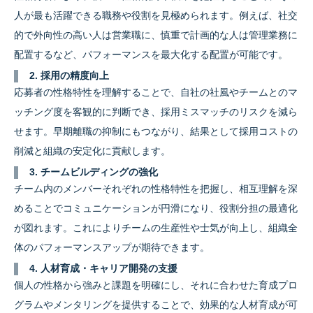
人が最も活躍できる職務や役割を見極められます。例えば、社交
的で外向性の高い人は営業職に、慎重で計画的な人は管理業務に
配置するなど、パフォーマンスを最大化する配置が可能です。
2. 採用の精度向上
応募者の性格特性を理解することで、自社の社風やチームとのマ
ッチング度を客観的に判断でき、採用ミスマッチのリスクを減ら
せます。早期離職の抑制にもつながり、結果として採用コストの
削減と組織の安定化に貢献します。
3. チームビルディングの強化
チーム内のメンバーそれぞれの性格特性を把握し、相互理解を深
めることでコミュニケーションが円滑になり、役割分担の最適化
が図れます。これによりチームの生産性や士気が向上し、組織全
体のパフォーマンスアップが期待できます。
4. 人材育成・キャリア開発の支援
個人の性格から強みと課題を明確にし、それに合わせた育成プロ
グラムやメンタリングを提供することで、効果的な人材育成が可