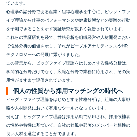
ています。
心理学の諸分野である産業・組織心理学を中心に、ビッグ・ファ
イブ理論から仕事のパフォーマンスや健康状態などの実際の行動
を予測できることを示す実証研究が数多く報告されています。
これらの実証研究を経て、性格分析を組織経営や人材開発におい
て性格分析の価値を示し、それがピープルアナリティクスやHR
テクノロジーへの発展に繋がりました。
この背景から、ビッグファイブ理論をはじめとする性格分析は、
学問的な分野だけでなく、広範な分野で業務に応用され、その実
用性がますます評価されています。
個人の性質から採用マッチングの時代へ
ビッグ・ファイブ理論をはじめとする性格分析は、組織の人事戦
略や人材開発において有用なツールとなっています。
例えば、ビッグファイブ理論は採用活動で活用され、採用候補者
の性格や特性に基づいて、自社の社風や部署のメンバーと相性の
良い人材を選定することができます。