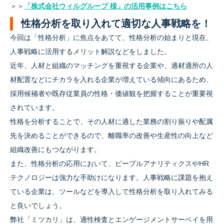
＞＞
「株式会社ウィルグループ 様」の活用事例はこちら
性格分析を取り入れて適切な人事戦略を！
今回は「性格分析」に焦点をあてて、性格分析の始まりと現在、
人事戦略に活用するメリット解説などをしました。
近年、人材と組織のマッチングを重視する企業や、適材適所の人
材配置などにチカラを入れる企業が増えている傾向にあるため、
採用候補者や既存従業員の性格・価値観を把握することが重要視
されています。
性格を分析することで、その人材に適した業務の割り振りや配属
先を決めることができるので、離職率の改善や生産性の向上など
組織改善にもつながります。
また、性格分析の応用において、ピープルアナリティクスやHR
テクノロジーは強力な手助けになります。人事戦略に課題を抱え
ている企業は、ツールなどを導入して性格分析を取り入れてみる
と良いでしょう。
弊社「ミツカリ」は、適性検査とエンゲージメントサーベイを用