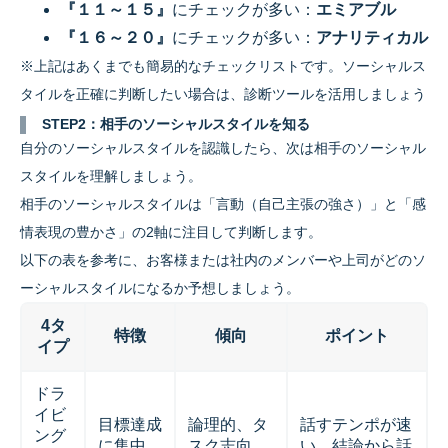
『１１～１５』
にチェックが多い：
エミアブル
『１６～２０』
にチェックが多い：
アナリティカル
※上記はあくまでも簡易的なチェックリストです。ソーシャルス
タイルを正確に判断したい場合は、診断ツールを活用しましょう
STEP2：相手のソーシャルスタイルを知る
自分のソーシャルスタイルを認識したら、次は相手のソーシャル
スタイルを理解しましょう。
相手のソーシャルスタイルは「言動（自己主張の強さ）」と「感
情表現の豊かさ」の2軸に注目して判断します。
以下の表を参考に、お客様または社内のメンバーや上司がどのソ
ーシャルスタイルになるか予想しましょう。
4タ
特徴
傾向
ポイント
イプ
ドラ
イビ
目標達成
論理的、タ
話すテンポが速
ング
に集中、
スク志向、
い、結論から話