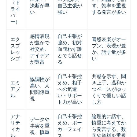
（ド
決断が早
自己主張が
す、効率を重視
ライ
い
強い
する発言が多い
バ
ー）
感情表現
自己主張が
エク
喜怒哀楽がオー
が豊かで
強め、初対
スプ
プン、表現が豊
社交的、
面問わず誰
レッ
か、話す量が多
アイデア
とでも話せ
シブ
い
が豊富
る
自己主張控
共感を示す、聞
協調性が
エミ
えめ、相手
き上手、温和か
高い、人
アブ
への気遣
つペースがゆっ
間関係重
ル
い・サポー
くりで優しい話
視
ト力が高い
し方
アナ
自己主張控
論理的に話す、
データや
リテ
えめ、ポー
慎重に考えてか
事実を重
ィカ
カーフェイ
ら発言する、数
視、慎重
ル
ス
字や資料を重視