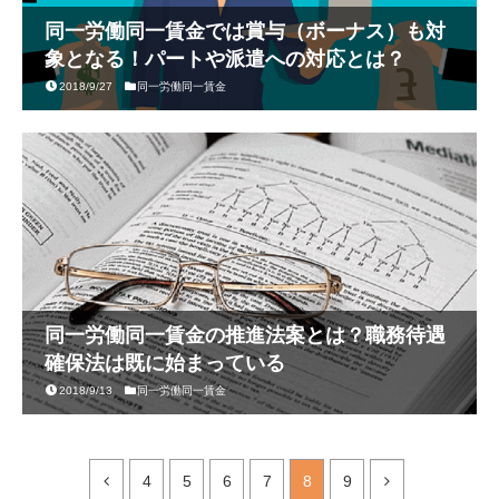
同一労働同一賃金では賞与（ボーナス）も対
象となる！パートや派遣への対応とは？
2018/9/27
同一労働同一賃金
同一労働同一賃金の推進法案とは？職務待遇
確保法は既に始まっている
2018/9/13
同一労働同一賃金
4
5
6
7
8
9