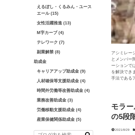
えるぼし・くるみん・ユース
エール (15)
女性活躍推進 (13)
M字カーブ (4)
テレワーク (7)
副業解禁 (8)
アシミレー
とメンバー
助成金
ーションで
キャリアアップ助成金 (9)
を解決でき
手法である
人材確保等支援助成金 (4)
時間外労働等改善助成金 (4)
業務改善助成金 (3)
モラー
労働移動支援助成金 (4)
の5段
産業保健関係助成金 (5)
2021/8/29