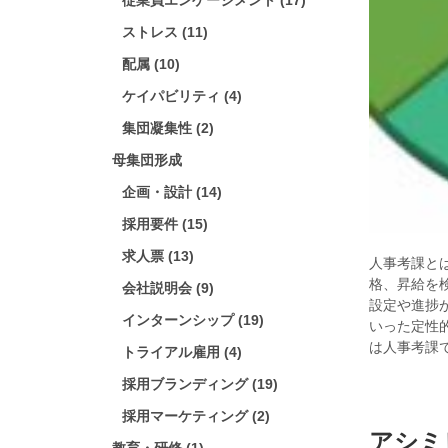
従業員エンゲージメント (17)
ストレス (11)
配属 (10)
ケイパビリティ (4)
集団凝集性 (2)
母集団形成
企画・設計 (14)
採用要件 (15)
求人票 (13)
人事考課と
格、昇給を
会社説明会 (9)
設定や進捗
インターンシップ (19)
いった定性
は人事考課
トライアル雇用 (4)
採用ブランディング (19)
採用マーケティング (2)
アシミ