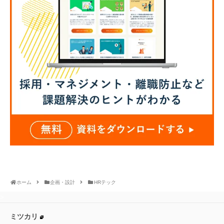
ホーム
企画・設計
HRテック
>
ミツカリ