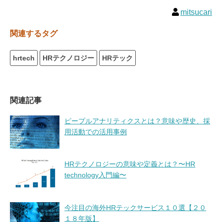
mitsucari
関連するタグ
hrtech
HRテクノロジー
HRテック
関連記事
ピープルアナリティクスとは？意味や歴史、採
用活動での活用事例
HRテクノロジーの意味や定義とは？〜HR
technology入門編〜
今注目の海外HRテックサービス１０選【２０
１８年版】