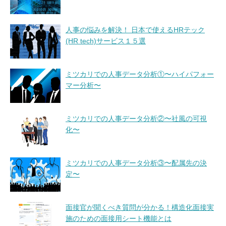
人事の悩みを解決！ 日本で使えるHRテック
(HR tech)サービス１５選
ミツカリでの人事データ分析①〜ハイパフォー
マー分析〜
ミツカリでの人事データ分析②〜社風の可視
化〜
ミツカリでの人事データ分析③〜配属先の決
定〜
面接官が聞くべき質問が分かる！構造化面接実
施のための面接用シート機能とは