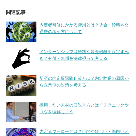
関連記事
内定者研修にかかる費用とは？賃金・給料や交
通費の考え方について
インターンシップは給料や賃金報酬を設定すべ
き？有償・無償を法律視点で考える
新卒の内定辞退防止策とは？内定辞退の原因か
ら企業側の対策を考える
採用したい人材の口説き方とは？テクニックや
コツを理解しよう
内定者フォローとは？目的や嬉しい・面白いと