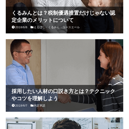
くるみんとは？税制優遇措置だけじゃない認
定企業のメリットについて
2018/6/8
えるぼし・くるみん・ユースエール
採用したい人材の口説き方とは？テクニック
やコツを理解しよう
2018/6/7
内定承諾