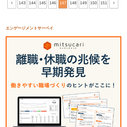
143
144
145
146
147
148
149
150
151
エンゲージメントサーベイ