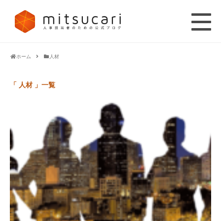
ホーム
人材
「 人材 」一覧