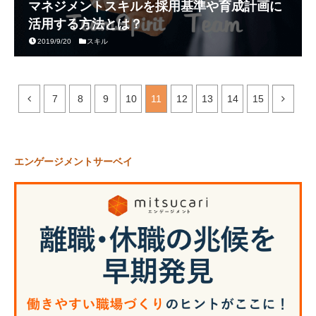
マネジメントスキルを採用基準や育成計画に
活用する方法とは？
2019/9/20
スキル
7
8
9
10
11
12
13
14
15
エンゲージメントサーベイ