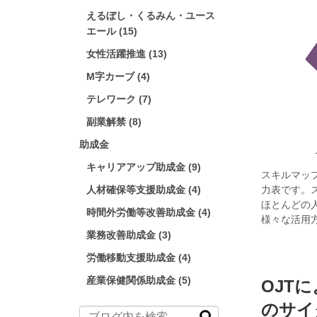
えるぼし・くるみん・ユース
エール (15)
女性活躍推進 (13)
M字カーブ (4)
テレワーク (7)
副業解禁 (8)
助成金
キャリアアップ助成金 (9)
スキルマッ
人材確保等支援助成金 (4)
力表です。
ほとんどの
時間外労働等改善助成金 (4)
様々な活用
業務改善助成金 (3)
労働移動支援助成金 (4)
産業保健関係助成金 (5)
OJT
のサイ