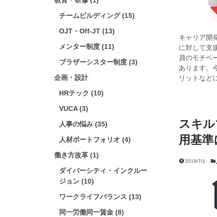
教育・研修 (1)
チームビルディング (15)
OJT・Off-JT (13)
キャリア開
メンター制度 (11)
に対して支
員のモチベ
ブラザーシスター制度 (3)
あります。
企画・設計
リットなど
HRテック (10)
VUCA (3)
スキル
人事の悩み (35)
用基準
人材ポートフォリオ (4)
働き方改革 (1)
2019/7/1
ダイバーシティ・インクルー
ジョン (10)
ワークライフバランス (13)
同一労働同一賃金 (8)