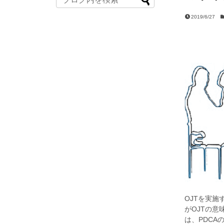
2019/6/27
OJTを実
がOJTの
は、PDC