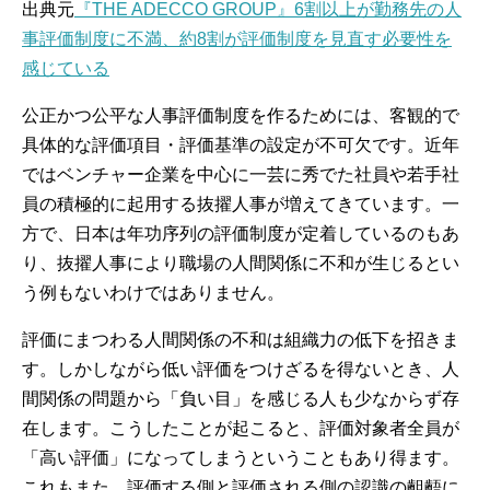
出典元
『THE ADECCO GROUP』6割以上が勤務先の人
事評価制度に不満、約8割が評価制度を見直す必要性を
感じている
公正かつ公平な人事評価制度を作るためには、客観的で
具体的な評価項目・評価基準の設定が不可欠です。近年
ではベンチャー企業を中心に一芸に秀でた社員や若手社
員の積極的に起用する抜擢人事が増えてきています。一
方で、日本は年功序列の評価制度が定着しているのもあ
り、抜擢人事により職場の人間関係に不和が生じるとい
う例もないわけではありません。
評価にまつわる人間関係の不和は組織力の低下を招きま
す。しかしながら低い評価をつけざるを得ないとき、人
間関係の問題から「負い目」を感じる人も少なからず存
在します。こうしたことが起こると、評価対象者全員が
「高い評価」になってしまうということもあり得ます。
これもまた、評価する側と評価される側の認識の齟齬に