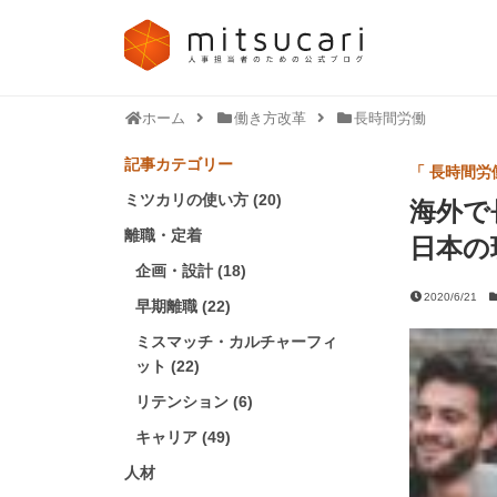
ホーム
働き方改革
長時間労働
記事カテゴリー
「 長時間労
ミツカリの使い方 (20)
海外で
離職・定着
日本の
企画・設計 (18)
2020/6/21
早期離職 (22)
ミスマッチ・カルチャーフィ
ット (22)
リテンション (6)
キャリア (49)
人材