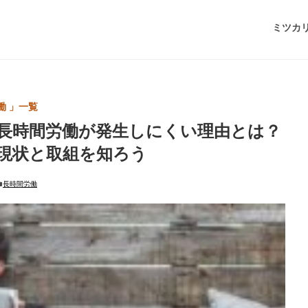
ミツカ
働 」一覧
長時間労働が発生しにくい理由とは？
現状と取組を知ろう
長時間労働