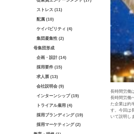
従業員エンゲージメント (17)
ストレス (11)
配属 (10)
ケイパビリティ (4)
集団凝集性 (2)
母集団形成
企画・設計 (14)
採用要件 (15)
求人票 (13)
会社説明会 (9)
長時間労働
インターンシップ (19)
長時間労働
た企業は約
トライアル雇用 (4)
す。今回は
採用ブランディング (19)
いて説明し
採用マーケティング (2)