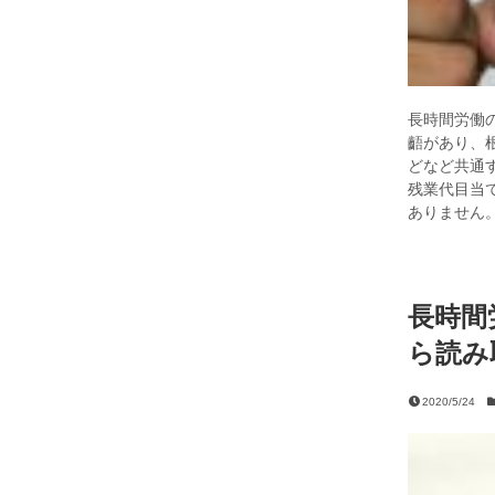
長時間労働
齬があり、
どなど共通
残業代目当
ありません
長時間
ら読み
2020/5/24