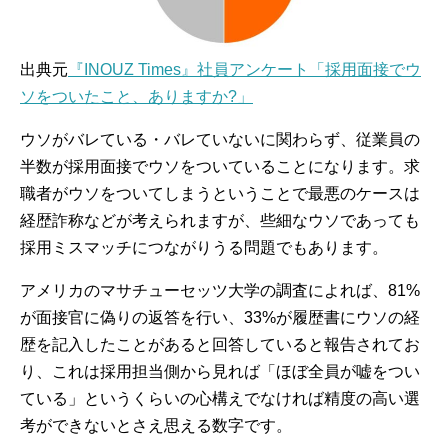
出典元
『INOUZ Times』社員アンケート「採用面接でウ
ソをついたこと、ありますか?」
ウソがバレている・バレていないに関わらず、従業員の
半数が採用面接でウソをついていることになります。求
職者がウソをついてしまうということで最悪のケースは
経歴詐称などが考えられますが、些細なウソであっても
採用ミスマッチにつながりうる問題でもあります。
アメリカのマサチューセッツ大学の調査によれば、81%
が面接官に偽りの返答を行い、33%が履歴書にウソの経
歴を記入したことがあると回答していると報告されてお
り、これは採用担当側から見れば「ほぼ全員が嘘をつい
ている」というくらいの心構えでなければ精度の高い選
考ができないとさえ思える数字です。