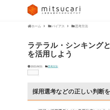
ホーム
バイアス
思考方法
ラテラル・シンキングと
を活用しよう
2021/9/21
思考方法
採用選考などの正しい判断