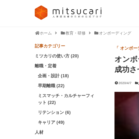
ホーム
教育・研修
オンボーディング
記事カテゴリー
「 オンボー
ミツカリの使い方 (20)
オンボ
離職・定着
成功さ
企画・設計 (18)
2020/4/7
早期離職 (22)
ミスマッチ・カルチャーフィ
ット (22)
リテンション (6)
キャリア (49)
人材