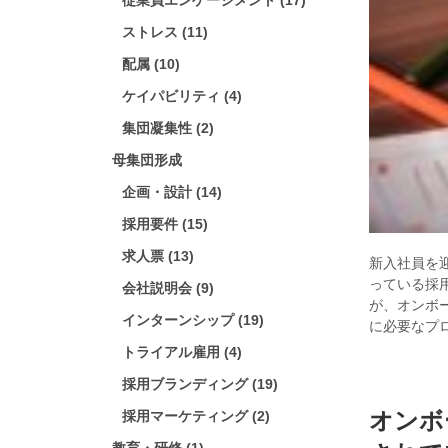
従業員エンゲージメント (17)
ストレス (11)
配属 (10)
ケイパビリティ (4)
集団凝集性 (2)
母集団形成
企画・設計 (14)
採用要件 (15)
求人票 (13)
新入社員を
っている採
会社説明会 (9)
が、オンボ
インターンシップ (19)
に必要なプ
トライアル雇用 (4)
採用ブランディング (19)
オンボ
採用マーケティング (2)