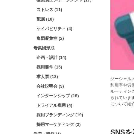
従業員エンゲージメント (17)
ストレス (11)
配属 (10)
ケイパビリティ (4)
集団凝集性 (2)
母集団形成
企画・設計 (14)
採用要件 (15)
求人票 (13)
ソーシャル
利用率や労
会社説明会 (9)
ルーティン
インターンシップ (19)
られていま
について紹
トライアル雇用 (4)
採用ブランディング (19)
採用マーケティング (2)
SNS