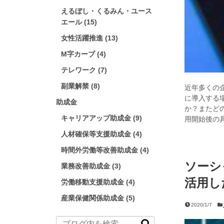
えるぼし・くるみん・ユース
エール (15)
女性活躍推進 (13)
M字カーブ (4)
テレワーク (7)
副業解禁 (8)
近年多くの
に導入する
助成金
か？またど
キャリアアップ助成金 (9)
用開始後の
人材確保等支援助成金 (4)
時間外労働等改善助成金 (4)
ソーシ
業務改善助成金 (3)
活用し
労働移動支援助成金 (4)
産業保健関係助成金 (5)
2020/1/7