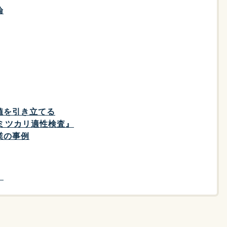
論
値を引き立てる
『ミツカリ適性検査』
業の事例
！