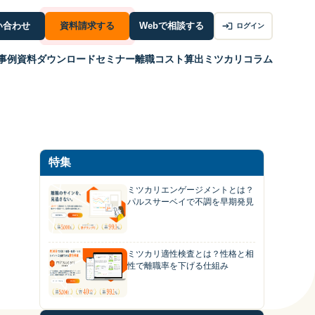
い合わせ
資料請求する
Webで相談する
ログイン
事例
資料ダウンロード
セミナー
離職コスト算出
ミツカリコラム
特集
ミツカリエンゲージメントとは？
パルスサーベイで不調を早期発見
ミツカリ適性検査とは？性格と相
性で離職率を下げる仕組み