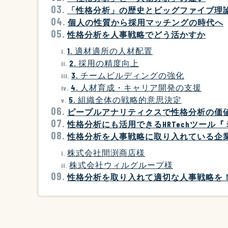
「性格分析」の歴史とビッグファイブ理
個人の性質から採用マッチングの時代へ
性格分析を人事戦略でどう活かすか
1. 適材適所の人材配置
2. 採用の精度向上
3. チームビルディングの強化
4. 人材育成・キャリア開発の支援
5. 組織全体の戦略的意思決定
ピープルアナリティクスで性格分析の価
性格分析にも活用できるHRTechツール
性格分析を人事戦略に取り入れている企
株式会社間渕商店様
株式会社ウィルグループ様
性格分析を取り入れて適切な人事戦略を