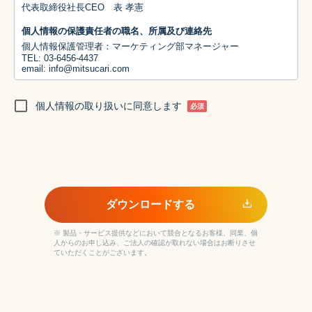
代表取締役社長CEO 表 孝憲
個人情報の保護責任者の職名、所属及び連絡先
個人情報保護管理者：マーケティング部マネージャー
TEL: 03-6456-4437
email: info@mitsucari.com
利用目的
個人情報の取り扱いに同意します
① 当社から本人への連絡、問合せおよび資料請求等への回答のた
必須
め
② 当社の商品、サービス、イベント、セミナー情報等を郵便、電
話、電子メール、広告配信等を通じてご案内するため
③ 当社サービスの利用状況の調査・改善のため
④ お問い合わせ、ご相談および苦情への対応ならびに紛争の解決
のため
ダウンロードする
統計処理されたデータの利用
当社は、提供を受けた個人情報をもとに、個人を特定できないよ
う加工した統計データを作成することがあります。個人を特定で
※ 製品・サービス提供などにおいて競合となるお客様、同業、個
人からのお申し込み、ご法人の確認が取れない場合はお断りさせ
きない統計データについては、当社は何ら制限なく利用すること
ていただくことがございます。
ができるものとします。
個人情報の第三者提供について
ご本人の同意がある場合または法令に基づく場合を除き、取得し
た個人情報を第三者に提供することはありません。