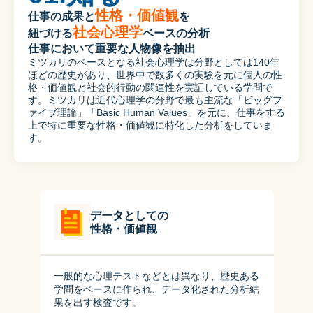
性格・価値観
仕事の成果と
を

社会心理学
紐づける
ベースの分析

仕事において重要な人物像を抽出
ミツカリのベースとなる社会心理学は分野としては140年
ほどの歴史があり、世界中で数多くの実験を元に個人の性
格・価値観と社会的行動の関連性を実証している学問で
す。ミツカリは近代心理学の分野で最も主流な「ビッグフ
ァイブ理論」「Basic Human Values」を元に、仕事をする
上で特に重要な性格・価値観に特化した分析をしていま
す。
データとしての

性格・価値観
一般的な心理テストなどとは異なり、歴史ある
学問をベースに作られ、データ化された分析結
果を出す検査です。