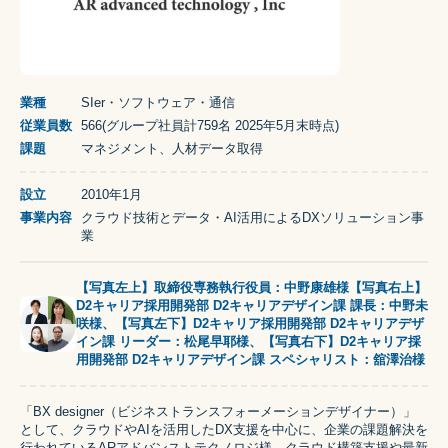
業種
SIer・ソフトウェア・通信
従業員数
566
(
グループ社員計759名 2025年5月末
時点)
課題
マネジメント、人材データ取得
設立
2010年1月
事業内容
クラウド技術とデータ・AI活用によるDXソリューション事
業
【写真左上】取締役専務執行役員：中野康雄様【写真右上】
D2キャリア採用開発部 D2キャリアデザイン課 課長：中野未
咲様、【写真左下】D2キャリア採用開発部 D2キャリアデザ
イン課 リーダー：松尾早耶様、【写真右下】D2キャリア採
用開発部 D2キャリアデザイン課 スペシャリスト：舘澤治様
「BX designer（ビジネストランスフォーメーションデザイナー）」
として、クラウドやAIを活用したDX支援を中心に、企業の課題解決を
行われているARアドバンストテクノロジ様。クラウド構築支援や最新