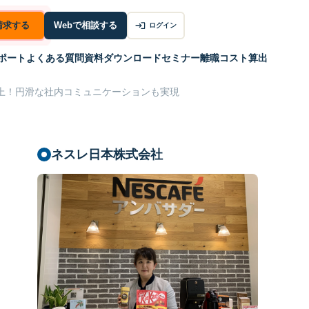
請求する
Webで相談する
ログイン
ポート
よくある質問
資料ダウンロード
セミナー
離職コスト算出
上！円滑な社内コミュニケーションも実現
ネスレ日本株式会社