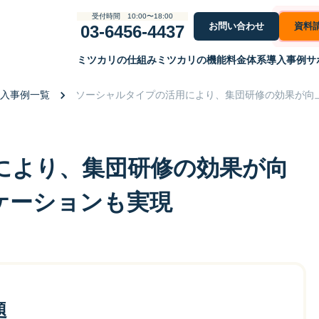
受付時間 10:00〜18:00
お問い合わせ
資料
03-6456-4437
ミツカリの仕組み
ミツカリの機能
料金体系
導入事例
サ
入事例一覧
ソーシャルタイプの活用により、集団研修の効果が向
により、集団研修の効果が向
ケーションも実現
題