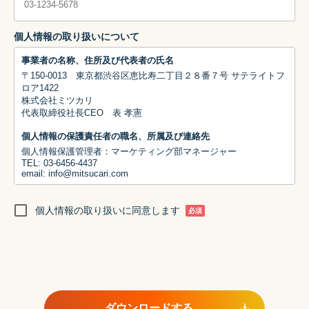
個人情報の取り扱いについて
事業者の名称、住所及び代表者の氏名
〒150-0013 東京都渋谷区恵比寿二丁目２８番７号 サテライトフ
ロア1422
株式会社ミツカリ
代表取締役社長CEO 表 孝憲
個人情報の保護責任者の職名、所属及び連絡先
個人情報保護管理者：マーケティング部マネージャー
TEL: 03-6456-4437
email: info@mitsucari.com
利用目的
個人情報の取り扱いに同意します
① 当社から本人への連絡、問合せおよび資料請求等への回答のた
必須
め
② 当社の商品、サービス、イベント、セミナー情報等を郵便、電
話、電子メール、広告配信等を通じてご案内するため
③ 当社サービスの利用状況の調査・改善のため
④ お問い合わせ、ご相談および苦情への対応ならびに紛争の解決
のため
ダウンロードする
統計処理されたデータの利用