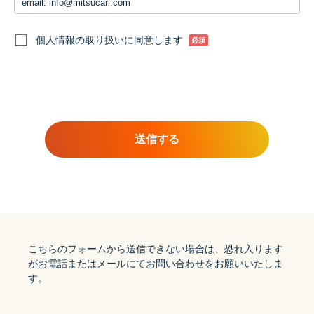
email: info@mitsucari.com
利用目的
個人情報の取り扱いに同意します
① 当社から本人への連絡、問合せおよび資料請求等への回答のた
必須
め
② 当社の商品、サービス、イベント、セミナー情報等を郵便、電
話、電子メール、広告配信等を通じてご案内するため
③ 当社サービスの利用状況の調査・改善のため
④ お問い合わせ、ご相談および苦情への対応ならびに紛争の解決
のため
送信する
統計処理されたデータの利用
当社は、提供を受けた個人情報をもとに、個人を特定できないよ
う加工した統計データを作成することがあります。個人を特定で
きない統計データについては、当社は何ら制限なく利用すること
ができるものとします。
個人情報の第三者提供について
ご本人の同意がある場合または法令に基づく場合を除き、取得し
た個人情報を第三者に提供することはありません。
こちらのフォームから送信できない場合は、恐れ入ります
がお電話またはメールにてお問い合わせをお願いいたしま
個人情報の取扱いの委託について
す。
当社では、利用目的の達成に必要な範囲内において、他の事業者
へ個人情報を委託することがございます。その場合は、個人情報
保護体制が整備された委託先を選定するとともに、個人情報保護